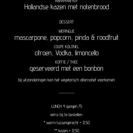
ABRAHAM KEF
Hollandse kazen met notenbrood
DESSERT
MERINGUE
mascarpone, popcorn, pinda & roodfruit
COUPE KOLONEL
citroen, Vodka, limoncello
KOFFIE / THEE
geserveerd met een bonbon
bij uitzonderingen kan het vegetarisch alternatief voorkomen
LUNCH 4 gangen 75
extra bij te bestellen:
* warm tussengerecht + 12.50
** kazen + 12.50