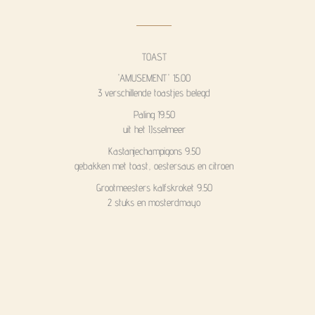
TOAST
'AMUSEMENT' 15.00
3 verschillende toastjes belegd
Paling 19.50
uit het IJsselmeer
Kastanjechampigons 9.50
gebakken met toast, oestersaus en citroen
Grootmeesters kalfskroket 9.50
2 stuks en mosterdmayo