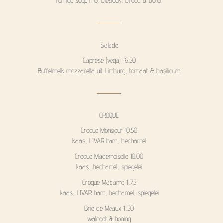
romige soep met bieslook, brood & boter
Salade
Caprese (vega) 16.50
Buffelmelk mozzarella uit Limburg, tomaat & basilicum
CROQUE
Croque Monsieur 10.50
kaas, LIVAR ham, bechamel
Croque Mademoiselle 10.00
kaas, bechamel, spiegelei
Croque Madame 11.75
kaas, LIVAR ham, bechamel, spiegelei
Brie de Meaux 11.50
walnoot & honing